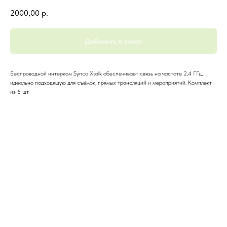
2000,00
р.
Добавить в заказ
Беспроводной интерком Synco Xtalk обеспечивает связь на частоте 2,4 ГГц,
идеально подходящую для съёмок, прямых трансляций и мероприятий. Комплект
из 5 шт.